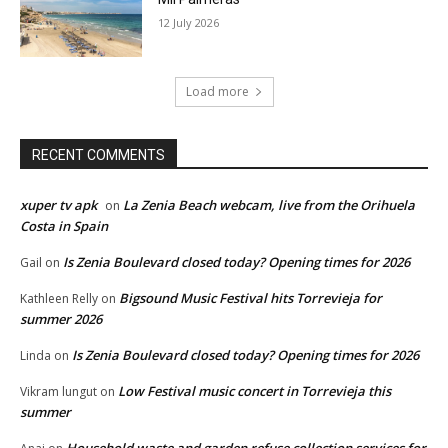
12 July 2026
Load more
RECENT COMMENTS
xuper tv apk
La Zenia Beach webcam, live from the Orihuela
on
Costa in Spain
Is Zenia Boulevard closed today? Opening times for 2026
Gail
on
Bigsound Music Festival hits Torrevieja for
Kathleen Relly
on
summer 2026
Is Zenia Boulevard closed today? Opening times for 2026
Linda
on
Low Festival music concert in Torrevieja this
Vikram lungut
on
summer
Household waste and garden refuse collection services for