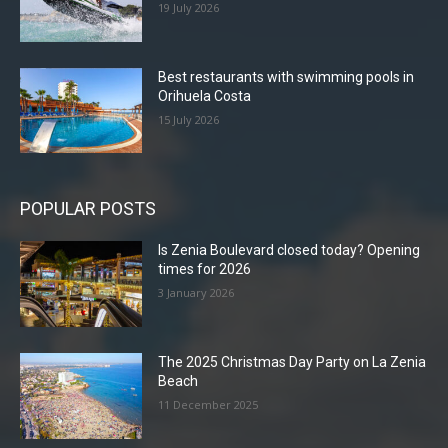
19 July 2026
Best restaurants with swimming pools in
Orihuela Costa
15 July 2026
POPULAR POSTS
Is Zenia Boulevard closed today? Opening
times for 2026
3 January 2026
The 2025 Christmas Day Party on La Zenia
Beach
11 December 2025