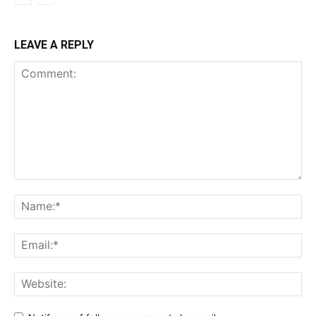
LEAVE A REPLY
Comment:
Na
Ema
Web